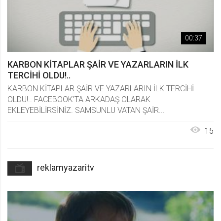
Reklamlar
REKLAMYAZARİTV RATEM KORSANA
HAYIR! REKLAMI
00:37
Reklamlar
REKLAMYAZARİTV KORSANLA
KARBON KİTAPLAR ŞAİR VE YAZARLARIN İLK
MÜCADELE REKLAMI
TERCİHİ OLDU!..
Reklamlar
KARBON KİTAPLAR ŞAİR VE YAZARLARIN İLK TERCİHİ
OLDU!.. FACEBOOK’TA ARKADAŞ OLARAK
REKLAMYAZARİTV RATEM AKLIMA BİR
FİKİR GELDİ YARIŞMASI
EKLEYEBİLİRSİNİZ. SAMSUNLU VATAN ŞAİR...
Reklamlar
15
REKLAMYAZARİTV AKLIMA BİR FİKİR
GELDİ YARIŞMASI REKLAMI
Reklamlar
reklamyazaritv
REKLAMYAZARİTV KORSANLA
MÜCADELE REKLAMI
Reklamlar
REKLAMYAZARİTV FAMİLİA KÂĞIT
HAVLU REKLAMI