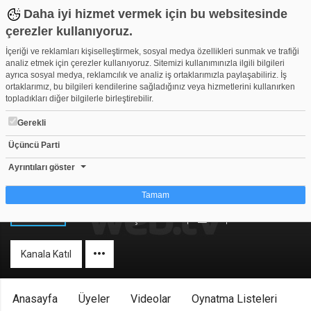
Daha iyi hizmet vermek için bu websitesinde
çerezler kullanıyoruz.
İçeriği ve reklamları kişiselleştirmek, sosyal medya özellikleri sunmak ve trafiği
analiz etmek için çerezler kullanıyoruz. Sitemizi kullanımınızla ilgili bilgileri
ayrıca sosyal medya, reklamcılık ve analiz iş ortaklarımızla paylaşabiliriz. İş
ortaklarımız, bu bilgileri kendilerine sağladığınız veya hizmetlerini kullanırken
topladıkları diğer bilgilerle birleştirebilir.
Gerekli
Üçüncü Parti
Ayrıntıları göster
REKLAM YAZARI TV
Tamam
Herkese Açık Kanal
1
4.510
Çerez nedir?
Çerezler, web-sitelerinin, kullanıcıların deneyimlerini daha verimli hale getirmek
Kanala Katıl
amacıyla kullandığı küçük metin dosyalarıdır. Yasalara göre, bu sitenin
işletilmesi için kesinlikle gerekli olan çerezleri cihazınıza yerleştirebiliyoruz.
Diğer çerez türleri için sizden izin almamız gerekiyor. Bu site farklı çerez türleri
kullanmaktadır. Bazı çerezler, sayfalarımızda yer alan üçüncü şahıs hizmetleri
Anasayfa
Üyeler
Videolar
Oynatma Listeleri
tarafından yerleştirilir. İzniniz şu alanlar için geçerlidir: web.tv