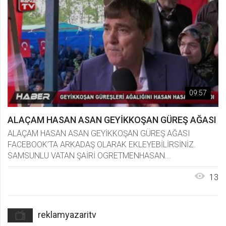
Reklamlar
REKLAMYAZARİTV KOMİK AMATÖR
REKLAM
Reklamlar
09:57
ALAÇAM HASAN ASAN GEYİKKOŞAN GÜREŞ AĞASI
ALAÇAM HASAN ASAN GEYİKKOŞAN GÜREŞ AĞASI
FACEBOOK’TA ARKADAŞ OLARAK EKLEYEBİLİRSİNİZ.
SAMSUNLU VATAN ŞAİRİ OGRETMENHASAN...
13
reklamyazaritv