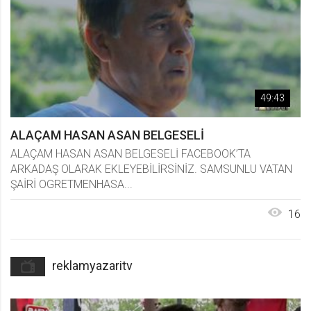
Reklamlar
REKLAMYAZARİTV FAMILIA TUVALET
KAĞIDI REKLAMI
Reklamlar
REKLAMYAZARİTV MOLPEDİNİZ VAR
49:43
MI? REKLAMI
Reklamlar
ALAÇAM HASAN ASAN BELGESELİ
REKLAMYAZARİTV MOLPEDİNİZ VAR
MI? REKLAMI
ALAÇAM HASAN ASAN BELGESELİ FACEBOOK’TA
Reklamlar
ARKADAŞ OLARAK EKLEYEBİLİRSİNİZ. SAMSUNLU VATAN
ŞAİRİ OGRETMENHASA...
REKLAMYAZARİTV BİLGİSAYAR
EKRANINI KIRAN REKLAM YAZARI
16
Reklamlar
REKLAMYAZARİTV REKLAM YAZARI NE
İŞ YAPAR?
reklamyazaritv
Reklamlar
REKLAMYAZARİTV BU REKLAM YAZARI
ÖDÜL ALMALI